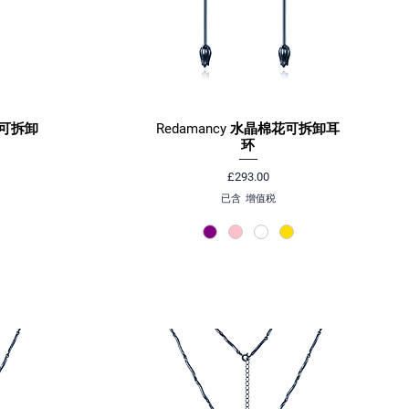
花可拆卸
Redamancy 水晶棉花可拆卸耳
快速瀏覽
环
價格
£293.00
已含 增值税