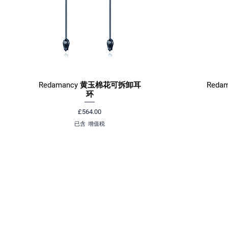
Redamancy 黄玉棉花可拆卸耳
Red
快速瀏覽
环
價格
£564.00
已含 增值税