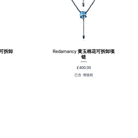
花可拆卸
Redamancy 黄玉棉花可拆卸项
快速瀏覽
链
價格
£400.00
已含 增值税