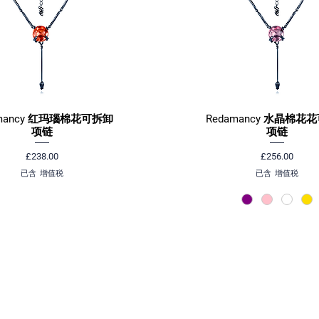
amancy 红玛瑙棉花可拆卸
Redamancy 水晶棉花
快速瀏覽
快速瀏覽
项链
项链
價格
價格
£238.00
£256.00
已含 增值税
已含 增值税