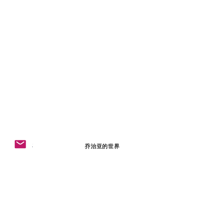
客户关怀
乔治亚的世界
常见问题与运输与退货
关于乔治亚
商店政策
​库存商 和合作伙伴
礼物卡
​人才与职业
联系我们
​设计标志
可持续性