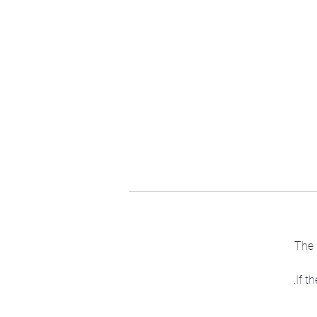
The 
If t