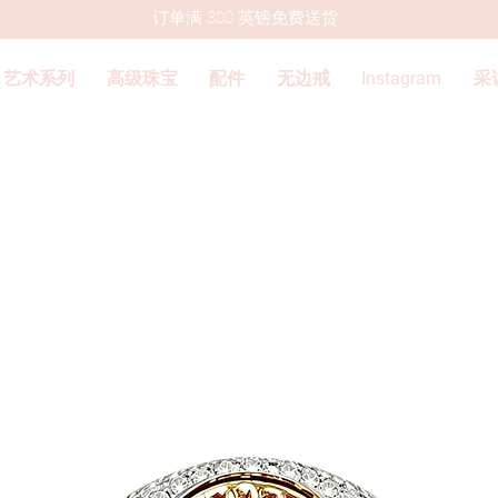
订单满 300 英镑免费送货
艺术系列
高级珠宝
配件
无边戒
Instagram
采