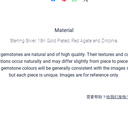
Material
Sterling Silver, 18K Gold Plated, Red Agate and Zirconia.
l gemstones are natural and of high quality. Their textures and c
ations occur naturally and may differ slightly from piece to piece
 gemstone colours will be generally consistent with the images
but each piece is unique. Images are for reference only.
需要帮助？
给我们发电