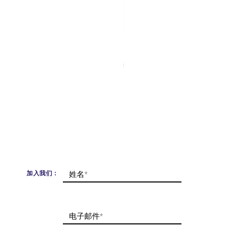
Lavender Whisper Bracelet
價格
£220.00
已含 增值税
加入我们：