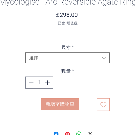
Mycologise - Arc Reversible Agate Rin
價格
£298.00
已含 增值税
尺寸
*
選擇
數量
*
新增至購物車