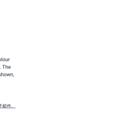
olour
. The
 shown,
子邮件。