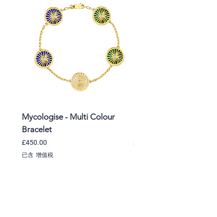
Mycologise - Multi Colour
Mycologise - Arc Rever
Bracelet
Malachite Ring
價格
價格
£450.00
£298.00
已含 增值税
已含 增值税