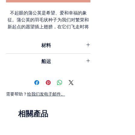
不起眼的蒲公英是希望、爱和幸福的象
征。蒲公英的羽毛状种子为我们对繁荣和
新起点的愿望插上翅膀，在它们飞走时将
它们带入天空。
材料
纯银，镀 18K 白金，白色托帕石。
船运
您订单的发货时间为 2-3 个工作日，如
果 产品有库存。
如果产品缺货，您订单的发货时间为 4-
需要帮助？
给我们发电子邮件。
6 周。
相關產品