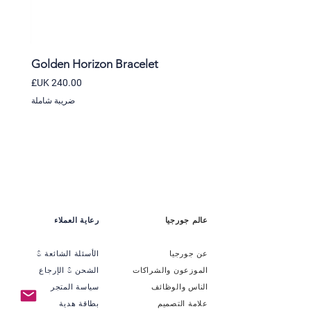
et
Golden Horizon Bracelet
السعر
ضريبة شاملة
عالم جورجيا
رعاية العملاء
عن جورجيا
الأسئلة الشائعة &
الموزعون والشراكات
الشحن & الإرجاع
الناس والوظائف
سياسة المتجر
علامة التصميم
بطاقة هدية