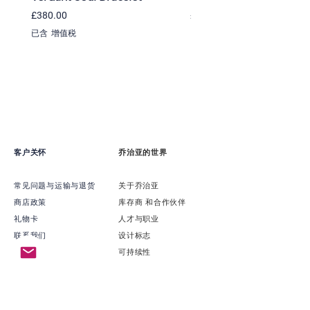
價格
價格
£380.00
£365.00
已含 增值税
已含 增值税
客户关怀
乔治亚的世界
常见问题与运输与退货
关于乔治亚
商店政策
​库存商 和合作伙伴
礼物卡
​人才与职业
联系我们
​设计标志
可持续性