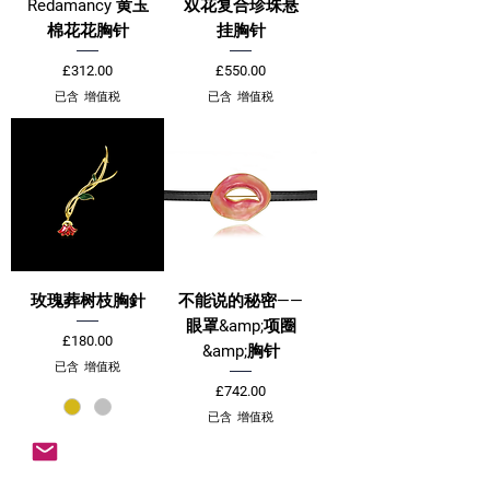
Redamancy 黄玉
双花复合珍珠悬
棉花花胸针
挂胸针
價格
價格
£312.00
£550.00
已含 增值税
已含 增值税
玫瑰葬树枝胸針
不能说的秘密——
眼罩&amp;项圈
價格
£180.00
&amp;胸针
已含 增值税
價格
£742.00
已含 增值税