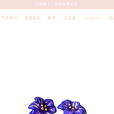
订单满 300 英镑免费送货
艺术系列
高级珠宝
配件
无边戒
Instagram
采