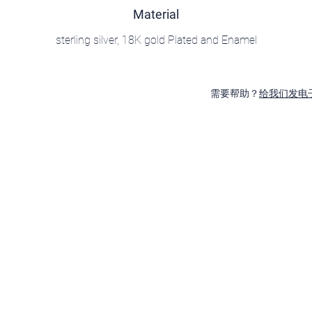
Material
sterling silver, 18K gold Plated and Enamel
需要帮助？
给我们发电