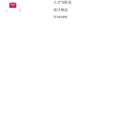
礼物卡
​人才与职业
联系我们
​设计标志
可持续性