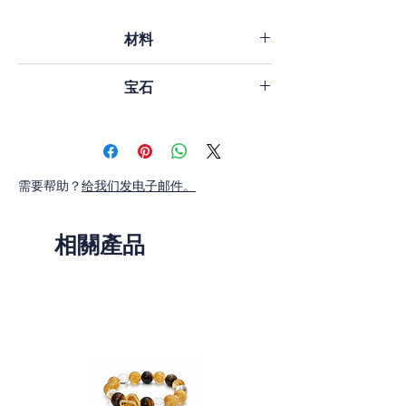
论更多细节。
材料
定做，4 到 6 周后交货。
18K金、钻石、白色南洋珠
宝石
钻石：1.0 毫米 x 104，约 0.52 克拉重
量。 5 毫米 x 3、6 毫米 x 2。
珍珠：5A级南海白珍珠。大约 8-9 毫
需要帮助？
给我们发电子邮件。
米、10-11 毫米。
相關產品