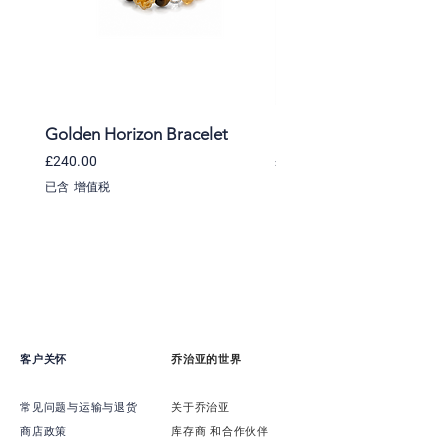
Golden Horizon Bracelet
Lavender Whisper Brac
價格
價格
£240.00
£220.00
已含 增值税
已含 增值税
客户关怀
乔治亚的世界
常见问题与运输与退货
关于乔治亚
商店政策
​库存商 和合作伙伴