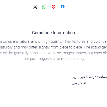
Gemstone Information
stones are natural and of high quality. Their textures and color va
aturally and may differ slightly from piece to piece. The actual 
rs will be generally consistent with the images shown, but each pie
unique. Images are for reference only.
ساعدة؟ راسلنا عبر البريد
الإلكتروني.