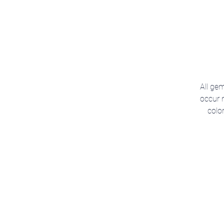
All gem
occur n
colo