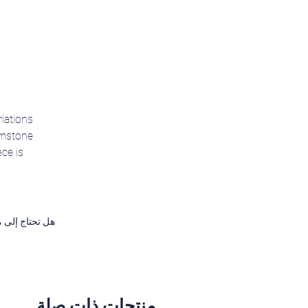
riations
gemstone
ce is
هل تحتاج إلى م
منتجات ذات صلة