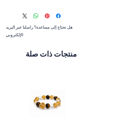
Sterling silver, 18K gold plated, Zirconia,
Mother-of-pearl shell pearl
هل تحتاج إلى مساعدة؟ راسلنا عبر البريد
الإلكتروني.
منتجات ذات صلة