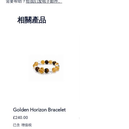
需要帮助？
slightly from piece to piece. The actual
给我们发电子邮件。
gemstone colors will be generally
consistent with the images shown, but
相關產品
each piece is unique. Images are for
reference only.
Golden Horizon Bracelet
Lavender Whisper Brac
價格
價格
£240.00
£220.00
已含 增值税
已含 增值税