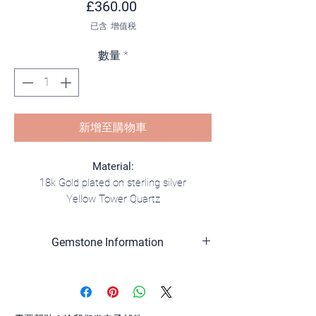
價格
£360.00
已含 增值税
數量
*
新增至購物車
Material:
18k Gold plated on sterling silver
Yellow Tower Quartz
6A Grade Amethyst
Lavender Amethyst
Gemstone Information
All gemstones are natural and of high
quality. Their textures and color
variations occur naturally and may differ