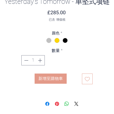
Yesterday's Tomorrow - 单坠式项链
價格
£285.00
已含 增值税
颜色
*
數量
*
新增至購物車