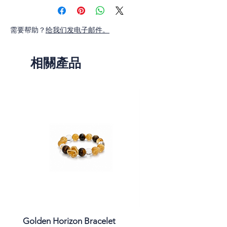
Pink Sapphire Carat total weight 0.32
需要帮助？
给我们发电子邮件。
相關產品
Golden Horizon Bracelet
Lavender Whisper Brac