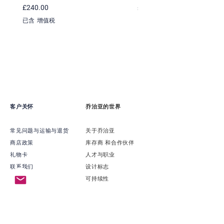
價格
價格
£240.00
£220.00
已含 增值税
已含 增值税
客户关怀
乔治亚的世界
常见问题与运输与退货
关于乔治亚
商店政策
​库存商 和合作伙伴
礼物卡
​人才与职业
联系我们
​设计标志
可持续性