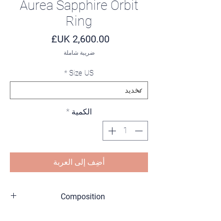
Aurea Sapphire Orbit
Ring
السعر
ضريبة شاملة
*
Size US
الكمية
*
أضِف إلى العربة
Composition
18K Yellow Gold (750/1000)