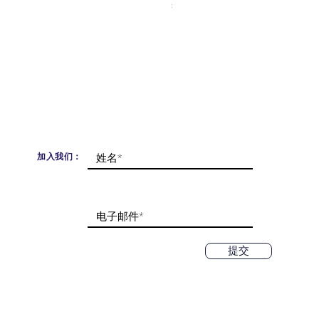
價格
£365.00
已含 增值税
加入我们：
提交