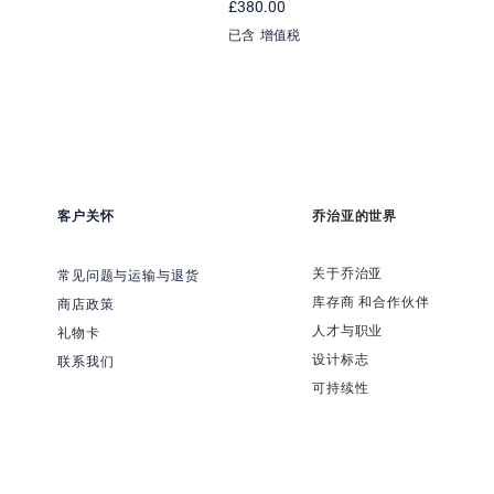
價格
£380.00
已含 增值税
客户关怀
乔治亚的世界
关于乔治亚
常见问题与运输与退货
​库存商 和合作伙伴
商店政策
​人才与职业
礼物卡
​设计标志
联系我们
可持续性