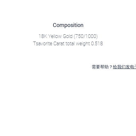
Composition
18K Yellow Gold (750/1000)
Tsavorite Carat total weight 0.518
需要帮助？
给我们发电