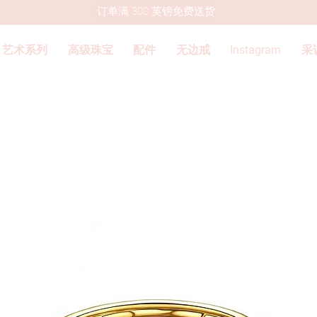
订单满 300 英镑免费送货
艺术系列
高级珠宝
配件
无边戒
Instagram
采