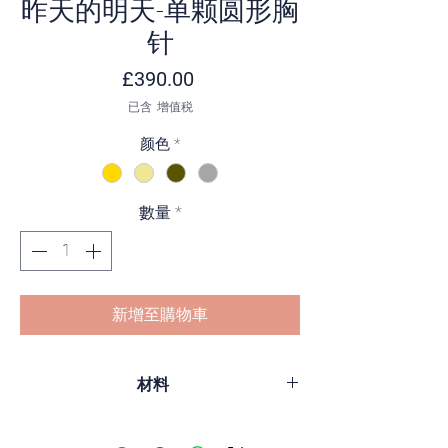
昨天的明天-单颗圆形胸
针
價格
£390.00
已含 增值税
颜色
*
數量
*
新增至購物車
材料
银、镀 18k 金、镀黑铑和淡水珍珠