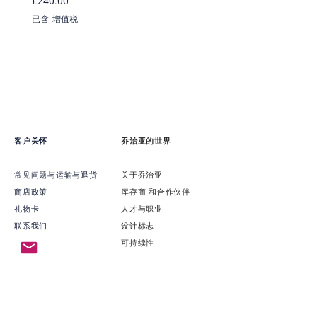
£240.00
£220.00
已含 增值税
已含 增值税
客户关怀
乔治亚的世界
常见问题与运输与退货
关于乔治亚
商店政策
​库存商 和合作伙伴
礼物卡
​人才与职业
联系我们
​设计标志
可持续性